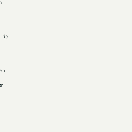
n
t
: de
n
een
ar