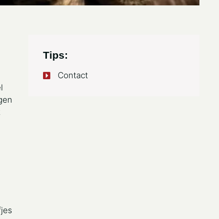
Tips:
Contact
l
gen
t
fjes