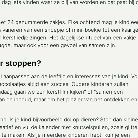
e dag iets vinden waar ze blij van worden en dat past bij 
t met 24 genummerde zakjes. Elke ochtend mag je kind ee
 variëren van een snoepje of mini-boekje tot een kaartj
 kerstliedje zingen. Het dagelijkse ritueel van een vakje
ugde, maar ook voor een gevoel van samen zijn.
er stoppen?
aanpassen aan de leeftijd en interesses van je kind. Vo
chocolaatjes altijd een succes. Oudere kinderen zullen
andaag gaan we een kerstfilm kijken” of “samen een
van de inhoud, maar om het plezier van het ontdekken en
nd. Is je kind bijvoorbeeld dol op dieren? Stop dan kleine
eatief en vul de kalender met knutselspullen, zoals glitte
 te maken. Als je meerdere kinderen hebt, kun je een