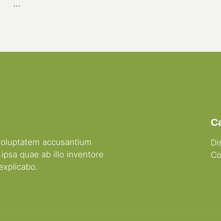
...
C
t voluptatem accusantium
Di
psa quae ab illo inventore
Co
 explicabo.