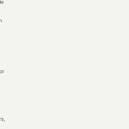
de
n
e
or
rs,