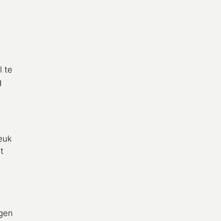
l te
g
leuk
t
igen