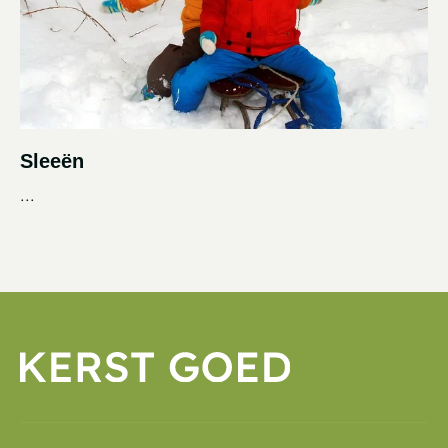
Sleeën
...